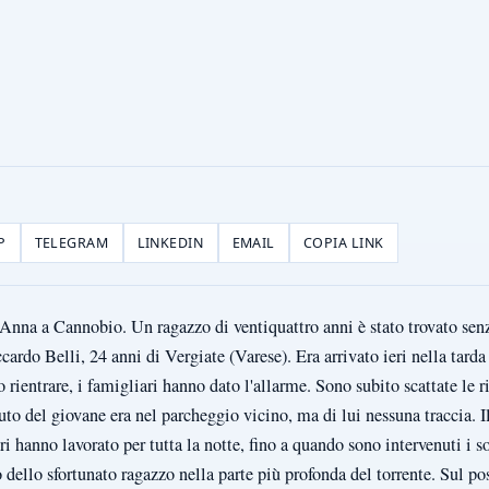
P
TELEGRAM
LINKEDIN
EMAIL
COPIA LINK
t'Anna a Cannobio. Un ragazzo di ventiquattro anni è stato trovato se
ccardo Belli, 24 anni di Vergiate (Varese). Era arrivato ieri nella tar
 rientrare, i famigliari hanno dato l'allarme. Sono subito scattate le r
to del giovane era nel parcheggio vicino, ma di lui nessuna traccia. Il
ori hanno lavorato per tutta la notte, fino a quando sono intervenuti i 
 dello sfortunato ragazzo nella parte più profonda del torrente. Sul pos