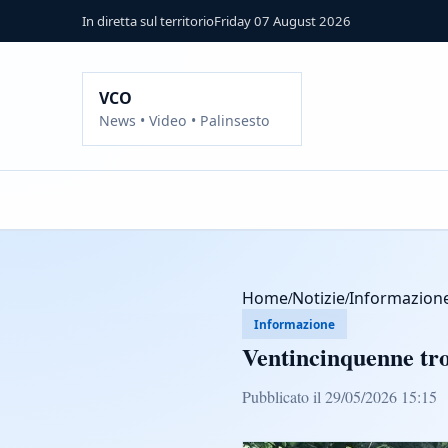
In diretta sul territorio
Friday 07 August 2026
VCO
News • Video • Palinsesto
Home
/
Notizie
/
Informazion
Informazione
Ventincinquenne tro
Pubblicato il 29/05/2026 15:15