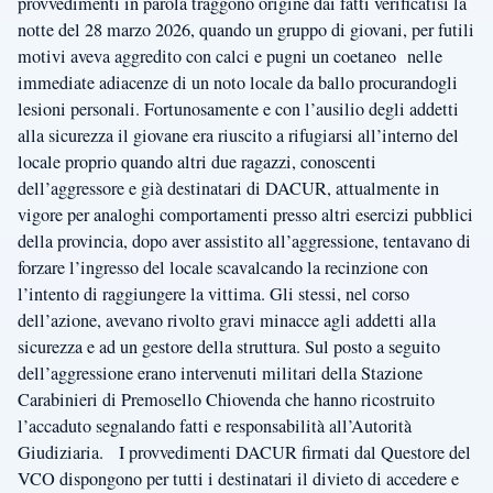
provvedimenti in parola traggono origine dai fatti verificatisi la
notte del 28 marzo 2026, quando un gruppo di giovani, per futili
motivi aveva aggredito con calci e pugni un coetaneo nelle
immediate adiacenze di un noto locale da ballo procurandogli
lesioni personali. Fortunosamente e con l’ausilio degli addetti
alla sicurezza il giovane era riuscito a rifugiarsi all’interno del
locale proprio quando altri due ragazzi, conoscenti
dell’aggressore e già destinatari di DACUR, attualmente in
vigore per analoghi comportamenti presso altri esercizi pubblici
della provincia, dopo aver assistito all’aggressione, tentavano di
forzare l’ingresso del locale scavalcando la recinzione con
l’intento di raggiungere la vittima. Gli stessi, nel corso
dell’azione, avevano rivolto gravi minacce agli addetti alla
sicurezza e ad un gestore della struttura. Sul posto a seguito
dell’aggressione erano intervenuti militari della Stazione
Carabinieri di Premosello Chiovenda che hanno ricostruito
l’accaduto segnalando fatti e responsabilità all’Autorità
Giudiziaria. I provvedimenti DACUR firmati dal Questore del
VCO dispongono per tutti i destinatari il divieto di accedere e