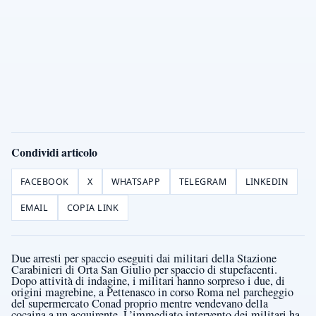
Condividi articolo
FACEBOOK
X
WHATSAPP
TELEGRAM
LINKEDIN
EMAIL
COPIA LINK
Due arresti per spaccio eseguiti dai militari della Stazione
Carabinieri di Orta San Giulio per spaccio di stupefacenti.
Dopo attività di indagine, i militari hanno sorpreso i due, di
origini magrebine, a Pettenasco in corso Roma nel parcheggio
del supermercato Conad proprio mentre vendevano della
cocaina a un acquirente. L’immediato intervento dei militari ha