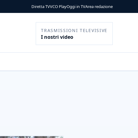
Diretta TV
VCO Play
Oggi in TV
Area redazione
TRASMISSIONI TELEVISIVE
I nostri video