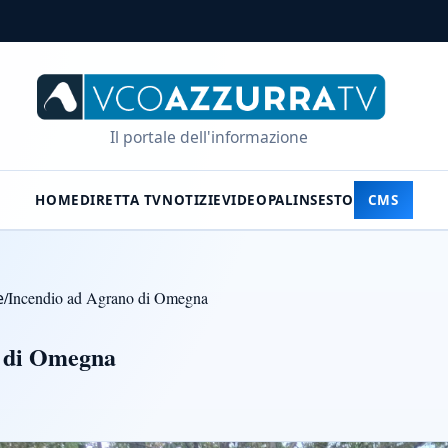
Il portale dell'informazione
HOME
DIRETTA TV
NOTIZIE
VIDEO
PALINSESTO
CMS
e
/
Incendio ad Agrano di Omegna
o di Omegna