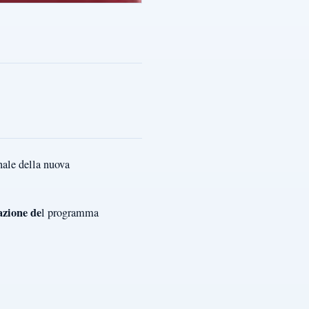
nale della nuova
azione de
l programma