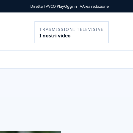
Diretta TV
VCO Play
Oggi in TV
Area redazione
TRASMISSIONI TELEVISIVE
I nostri video