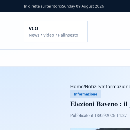
In diretta sul territorio
Sunday 09 August 2026
VCO
News • Video • Palinsesto
Home
/
Notizie
/
Informazion
Informazione
Elezioni Baveno : i
Pubblicato il 18/05/2026 14:27