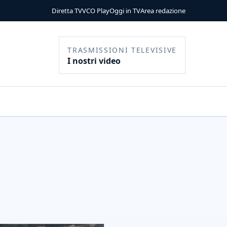
Diretta TV
VCO Play
Oggi in TV
Area redazione
TRASMISSIONI TELEVISIVE
I nostri video