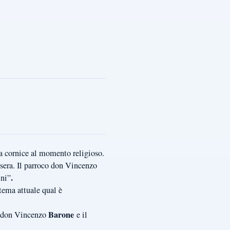
da cornice al momento religioso.
 sera. Il parroco don Vincenzo
.
ini”
tema attuale qual è
Barone
ra don Vincenzo
e il