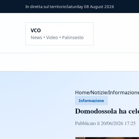
In diretta sul territorio
Saturday 08 August 2026
VCO
News • Video • Palinsesto
Home
/
Notizie
/
Informazion
Informazione
Domodossola ha celeb
Pubblicato il 20/06/2026 17:25