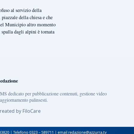
fuso al servizio della
l piazzale della chiesa e che
a del Municipio altro momento
 spalla dagli alpini è tornata
edazione
MS dedicato per pubblicazione contenuti, gestione video
 aggiornamento palinsesti.
reated by FiloCare
133820 | Telefono 0323 – 589711 | email redazione@azzurra.tv