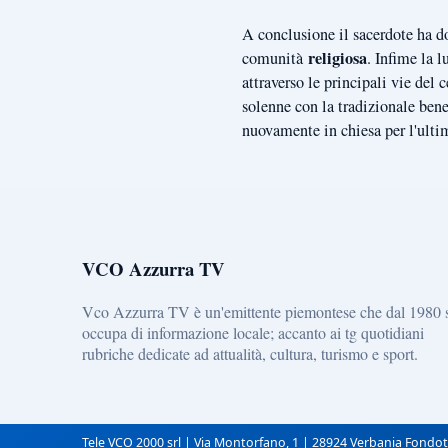
A conclusione il sacerdote ha d
religiosa
comunità
. Infime la 
attraverso le principali vie de
solenne con la tradizionale bened
nuovamente in chiesa per l'ultim
VCO Azzurra TV
Vco Azzurra TV è un'emittente piemontese che dal 1980 
occupa di informazione locale; accanto ai tg quotidiani
rubriche dedicate ad attualità, cultura, turismo e sport.
Tele VCO 2000 srl | Via Montorfano, 1 | 28924 Verbania Fondot