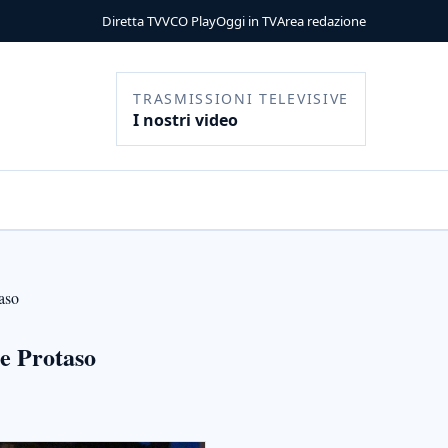
Diretta TV
VCO Play
Oggi in TV
Area redazione
TRASMISSIONI TELEVISIVE
I nostri video
taso
 e Protaso