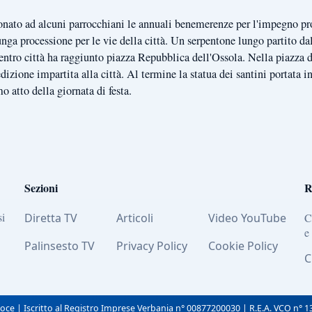
onato ad alcuni parrocchiani le annuali benemerenze per l'impegno pro
lunga processione per le vie della città. Un serpentone lungo partito da
l centro città ha raggiunto piazza Repubblica dell'Ossola. Nella piazz
izione impartita alla città. Al termine la statua dei santini portata in
o atto della giornata di festa.
Sezioni
R
si
Diretta TV
Articoli
Video YouTube
C
e
Palinsesto TV
Privacy Policy
Cookie Policy
C
oce | Iscritto al Registro Imprese Verbania n° 00877200030 | R.E.A. VCO n° 