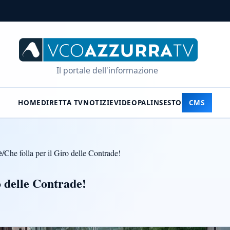
Il portale dell'informazione
HOME
DIRETTA TV
NOTIZIE
VIDEO
PALINSESTO
CMS
e
/
Che folla per il Giro delle Contrade!
o delle Contrade!