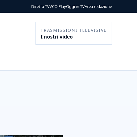
Diretta TV
VCO Play
Oggi in TV
Area redazione
TRASMISSIONI TELEVISIVE
I nostri video