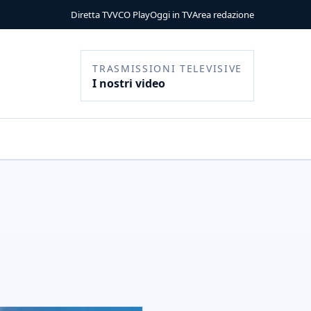
Diretta TV
VCO Play
Oggi in TV
Area redazione
TRASMISSIONI TELEVISIVE
I nostri video