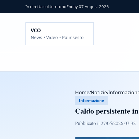
In diretta sul territorio
Friday 07 August 2026
VCO
News • Video • Palinsesto
Home
/
Notizie
/
Informazion
Informazione
Caldo persistente i
Pubblicato il 27/05/2026 07:32