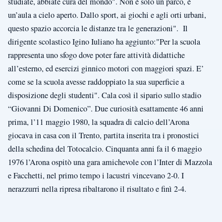
studiate, abbiate cura del mondo". Non è solo un parco, è
un’aula a cielo aperto. Dallo sport, ai giochi e agli orti urbani,
questo spazio accorcia le distanze tra le generazioni". Il
dirigente scolastico Igino Iuliano ha aggiunto:"Per la scuola
rappresenta uno sfogo dove poter fare attività didattiche
all’esterno, ed esercizi ginnico motori con maggiori spazi. E’
come se la scuola avesse raddoppiato la sua superficie a
disposizione degli studenti". Cala così il sipario sullo stadio
“Giovanni Di Domenico”. Due curiosità esattamente 46 anni
prima, l’11 maggio 1980, la squadra di calcio dell’Arona
giocava in casa con il Trento, partita inserita tra i pronostici
della schedina del Totocalcio. Cinquanta anni fa il 6 maggio
1976 l’Arona ospitò una gara amichevole con l’Inter di Mazzola
e Facchetti, nel primo tempo i lacustri vincevano 2-0. I
nerazzurri nella ripresa ribaltarono il risultato e finì 2-4.