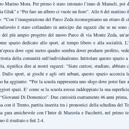
stro Marino Mora. Per primo è stato intonato l’inno di Mameli, poi 
ia Gluk” e “Per fare un albero ci vuole un fiore”. Alle 6 del mattino 
"
o:
Con l’inaugurazione del Parco Zeda riconsegniamo un ettaro di ci
allavolo è stato collaudato in anticipo dai ragazzi che se ne sono
rno del più ampio progetto del nuovo Parco di via Monte Zeda, un’are
me spazio dedicato allo sport, al tempo libero e alla socialità. L’
’epoca dove ogni metro quadro sembra dover produrre profitto, veder
toria della comunità sull'individualismo. Intitolare questo spazio a 
, significa dire ai nostri ragazzi: "Siate curiosi, studiate, abbiat
. Dallo sport, ai giochi e agli orti urbani, questo spazio accorcia le
"
no ha aggiunto:
Per la scuola rappresenta uno sfogo dove poter fare at
giori spazi. E’ come se la scuola avesse raddoppiato la sua superficie
io “Giovanni Di Domenico”. Due curiosità esattamente 46 anni prima,
a con il Trento, partita inserita tra i pronostici della schedina del T
 gara amichevole con l’Inter di Mazzola e Facchetti, nel primo te
no il risultato e finì 2-4.