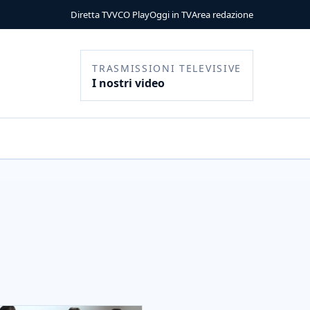
Diretta TV
VCO Play
Oggi in TV
Area redazione
TRASMISSIONI TELEVISIVE
I nostri video