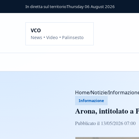
In diretta sul territorio
Thursday 06 August 2026
VCO
News • Video • Palinsesto
Home
/
Notizie
/
Informazion
Informazione
Arona, intitolato a
Pubblicato il 13/05/2026 07:00