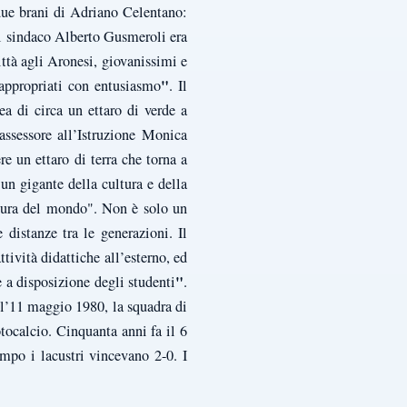
due brani di Adriano Celentano:
il sindaco Alberto Gusmeroli era
ttà agli Aronesi, giovanissimi e
"
 appropriati con entusiasmo
. Il
a di circa un ettaro di verde a
assessore all’Istruzione Monica
e un ettaro di terra che torna a
un gigante della cultura e della
e cura del mondo". Non è solo un
 distanze tra le generazioni. Il
tività didattiche all’esterno, ed
"
 a disposizione degli studenti
.
 l’11 maggio 1980, la squadra di
otocalcio. Cinquanta anni fa il 6
mpo i lacustri vincevano 2-0. I