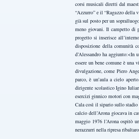
corsi musicali diretti dal mae
“Azzurro” e il “Ragazzo della v
già sul posto per un sopralluog
meno giovani. Il campetto di p
progetto si inserisce all’inte
disposizione della comunità co
d’Alessandro ha aggiunto:<In un
essere un bene comune è una vit
divulgazione, come Piero Angela
parco, è un’aula a cielo aperto
dirigente scolastico Igino Iulia
esercizi ginnico motori con mag
Cala così il sipario sullo stad
calcio dell’Arona giocava in cas
maggio 1976 l’Arona ospitò una
nerazzurri nella ripresa ribaltaro