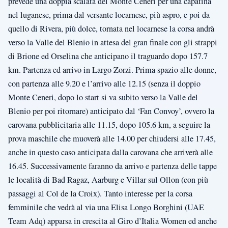
prevede una doppia scalata del Monte Ceneri per una capatina
nel luganese, prima dal versante locarnese, più aspro, e poi da
quello di Rivera, più dolce, tornata nel locarnese la corsa andrà
verso la Valle del Blenio in attesa del gran finale con gli strappi
di Brione ed Orselina che anticipano il traguardo dopo 157.7
km. Partenza ed arrivo in Largo Zorzi. Prima spazio alle donne,
con partenza alle 9.20 e l’arrivo alle 12.15 (senza il doppio
Monte Ceneri, dopo lo start si va subito verso la Valle del
Blenio per poi ritornare) anticipato dal ‘Fan Convoy’, ovvero la
carovana pubblicitaria alle 11.15, dopo 105.6 km, a seguire la
prova maschile che muoverà alle 14.00 per chiudersi alle 17.45,
anche in questo caso anticipata dalla carovana che arriverà alle
16.45. Successivamente faranno da arrivo e partenza delle tappe
le località di Bad Ragaz, Aarburg e Villar sul Ollon (con più
passaggi al Col de la Croix). Tanto interesse per la corsa
femminile che vedrà al via una Elisa Longo Borghini (UAE
Team Adq) apparsa in crescita al Giro d’Italia Women ed anche