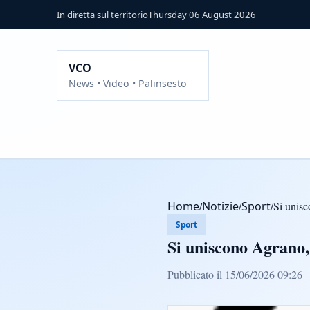
In diretta sul territorio
Thursday 06 August 2026
VCO
News • Video • Palinsesto
Home
/
Notizie
/
Sport
/
Si unis
Sport
Si uniscono Agrano,
Pubblicato il 15/06/2026 09:26