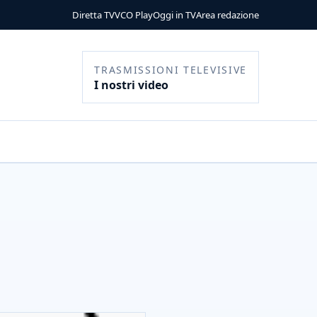
Diretta TV
VCO Play
Oggi in TV
Area redazione
TRASMISSIONI TELEVISIVE
I nostri video