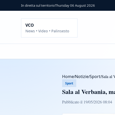
In diretta sul territorio
Thursday 06 August 2026
VCO
News • Video • Palinsesto
Home
/
Notizie
/
Sport
/
Sala al 
Sport
Sala al Verbania, m
Pubblicato il 19/05/2026 08:04