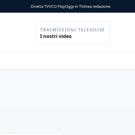
Diretta TV
VCO Play
Oggi in TV
Area redazione
TRASMISSIONI TELEVISIVE
I nostri video