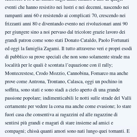
eventi che hanno resistito nei lustri e nei decenni, nascendo nei
rampanti anni 60 e resistendo ai complicati 70, crescendo nei
frizzanti anni 80 e diventando evento nei rivoluzionari anni 90
per giungere sino a noi pervaso dal tricolore grazie lavoro dei
grandi patron come sono stati Donato Cataldo, Paolo Fortunati
ed oggi la famiglia Zagami. Il tutto attraverso veri e propri esodi
di pubblico su prove speciali che non sono solamente strade ma
località per le quali è scontata l’equazione con il rally;
Montecrestese, Crodo Mozzio, Cannobina, Fomarco ma anche
prove come Antrona, Trontano, Calasca, oggi un pochino in
soffitta, sono stati e sono stadi a cielo aperto di una grande
passione popolare; indimenticabili le notti sulle strade del Valli
certamente per vedere la corsa ma anche come evasione; lo stare
fuori casa che consentiva ai ragazzini ed alle ragazzine di
sentirsi più grandi e magari di stare insieme ad amici e
compagni; chissà quanti amori sono nati lungo quei tornanti. E