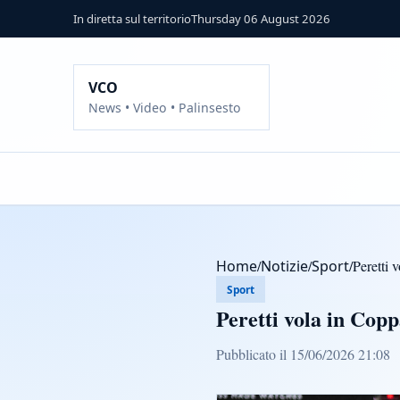
In diretta sul territorio
Thursday 06 August 2026
VCO
News • Video • Palinsesto
Home
/
Notizie
/
Sport
/
Peretti 
Sport
Peretti vola in Cop
Pubblicato il 15/06/2026 21:08