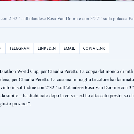
e con 2’32’’ sull’olandese Rosa Van Doorn e con 3’57’’ sulla polacca P
P
TELEGRAM
LINKEDIN
EMAIL
COPIA LINK
arathon World Cup, per Claudia Peretti. La coppa del mondo di mtb 
rdena, per Claudia Peretti. La cusiana in maglia tricolore ha dominat
ha vinto in solitudine con 2’32’’ sull’olandese Rosa Van Doorn e con 3’
a subito – ha dichiarato dopo la corsa – ed ho attaccato presto, so ch
è giusto provarci”.