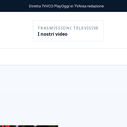
Diretta TV
VCO Play
Oggi in TV
Area redazione
TRASMISSIONI TELEVISIVE
I nostri video