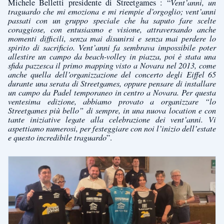
Michele Belletti presidente di Streetgames : “
Vent’anni, un
traguardo che mi emoziona e mi riempie d’orgoglio; vent’anni
passati con un gruppo speciale che ha saputo fare scelte
coraggiose, con entusiasmo e visione, attraversando anche
momenti difficili, senza mai disunirsi e senza mai perdere lo
spirito di sacrificio. Vent’anni fa sembrava impossibile poter
allestire un campo da beach-volley in piazza, poi è stata una
sfida pazzesca il primo mapping visto a Novara nel 2013, come
anche quella dell’organizzazione del concerto degli Eiffel 65
durante una serata di Streetgames, oppure pensare di installare
un campo da Padel temporaneo in centro a Novara. Per questa
ventesima edizione, abbiamo provato a organizzare “lo
Streetgames più bello” di sempre, in una nuova location e con
tante iniziative legate alla celebrazione dei vent’anni. Vi
aspettiamo numerosi, per festeggiare con noi l’inizio dell’estate
e questo incredibile traguardo
”.