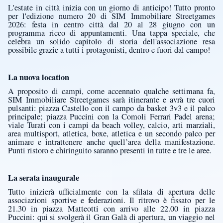
L'estate in città inizia con un giorno di anticipo! Tutto pronto
per l'edizione numero 20 di SIM Immobiliare Streetgames
2026: festa in centro città dal 20 al 28 giugno con un
programma ricco di appuntamenti. Una tappa speciale, che
celebra un solido capitolo di storia dell'associazione resa
possibile grazie a tutti i protagonisti, dentro e fuori dal campo!
La nuova location
A proposito di campi, come accennato qualche settimana fa,
SIM Immobiliare Streetgames sarà itinerante e avrà tre cuori
pulsanti: piazza Castello con il campo da basket 3v3 e il palco
principale; piazza Puccini con la Comoli Ferrari Padel arena;
viale Turati con i campi da beach volley, calcio, arti marziali,
area multisport, atletica, boxe, atletica e un secondo palco per
animare e intrattenere anche quell’area della manifestazione.
Punti ristoro e chiringuito saranno presenti in tutte e tre le aree.
La serata inaugurale
Tutto inizierà ufficialmente con la sfilata di apertura delle
associazioni sportive e federazioni. Il ritrovo è fissato per le
21.30 in piazza Matteotti con arrivo alle 22.00 in piazza
Puccini: qui si svolgerà il Gran Galà di apertura, un viaggio nel