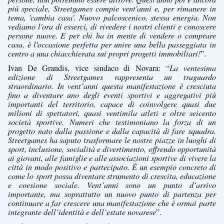
più speciale, Streetgames compie vent'anni e, per rimanere in
tema, 'cambia casa'. Nuovo palcoscenico, stessa energia. Non
vediamo l'ora di esserci, di rivedere i nostri clienti e conoscere
persone nuove. E per chi ha in mente di vendere o comprare
casa, è l'occasione perfetta per unire una bella passeggiata in
centro a una chiacchierata sui propri progetti immobiliari!
”.
Ivan De Grandis, vice sindaco di Novara: “
La ventesima
edizione di Streetgames rappresenta un traguardo
straordinario. In vent’anni questa manifestazione è cresciuta
fino a diventare uno degli eventi sportivi e aggregativi più
importanti del territorio, capace di coinvolgere quasi due
milioni di spettatori, quasi ventimila atleti e oltre seicento
società sportive. Numeri che testimoniano la forza di un
progetto nato dalla passione e dalla capacità di fare squadra.
Streetgames ha saputo trasformare le nostre piazze in luoghi di
sport, inclusione, socialità e divertimento, offrendo opportunità
ai giovani, alle famiglie e alle associazioni sportive di vivere la
città in modo positivo e partecipato. È un esempio concreto di
come lo sport possa diventare strumento di crescita, educazione
e coesione sociale. Vent’anni sono un punto d’arrivo
importante, ma soprattutto un nuovo punto di partenza per
continuare a far crescere una manifestazione che è ormai parte
integrante dell’identità e dell’estate novarese
”.