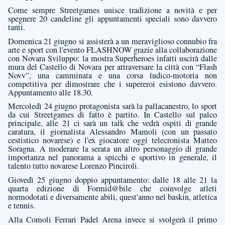
Come sempre Streetgames unisce tradizione a novità e per
spegnere 20 candeline gli appuntamenti speciali sono davvero
tanti.
Domenica 21 giugno si assisterà a un meraviglioso connubio fra
arte e sport con l'evento FLASHNOW grazie alla collaborazione
con Novara Sviluppo: la mostra Superheroes infatti uscirà dalle
mura del Castello di Novara per attraversare la città con “Flash
Novv”, una camminata e una corsa ludico-motoria non
competitiva per dimostrare che i supereroi esistono davvero.
Appuntamento alle 18.30.
Mercoledì 24 giugno protagonista sarà la pallacanestro, lo sport
da cui Streetgames di fatto è partito. In Castello sul palco
principale, alle 21 ci sarà un talk che vedrà ospiti di grande
caratura, il giornalista Alessandro Mamoli (con un passato
cestistico novarese) e l'ex giocatore oggi telecronista Matteo
Soragna. A moderare la serata un altro personaggio di grande
importanza nel panorama a spicchi e sportivo in generale, il
talento tutto novarese Lorenzo Pinciroli.
Giovedì 25 giugno doppio appuntamento: dalle 18 alle 21 la
quarta edizione di Formid@bile che coinvolge atleti
normodotati e diversamente abili, quest'anno nel baskin, atletica
e tennis.
Alla Comoli Ferrari Padel Arena invece si svolgerà il primo