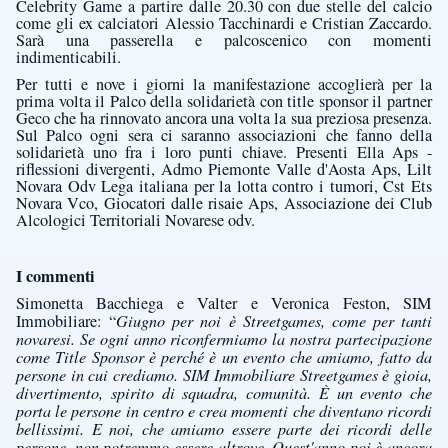
Celebrity Game a partire dalle 20.30 con due stelle del calcio
come gli ex calciatori Alessio Tacchinardi e Cristian Zaccardo.
Sarà una passerella e palcoscenico con momenti
indimenticabili.
Per tutti e nove i giorni la manifestazione accoglierà per la
prima volta il Palco della solidarietà con title sponsor il partner
Geco che ha rinnovato ancora una volta la sua preziosa presenza.
Sul Palco ogni sera ci saranno associazioni che fanno della
solidarietà uno fra i loro punti chiave. Presenti Ella Aps -
riflessioni divergenti, Admo Piemonte Valle d'Aosta Aps, Lilt
Novara Odv Lega italiana per la lotta contro i tumori, Cst Ets
Novara Vco, Giocatori dalle risaie Aps, Associazione dei Club
Alcologici Territoriali Novarese odv.
I commenti
Simonetta Bacchiega e Valter e Veronica Feston, SIM
Immobiliare: “
Giugno per noi è Streetgames, come per tanti
novaresi. Se ogni anno riconfermiamo la nostra partecipazione
come Title Sponsor è perché è un evento che amiamo, fatto da
persone in cui crediamo. SIM Immobiliare Streetgames è gioia,
divertimento, spirito di squadra, comunità. È un evento che
porta le persone in centro e crea momenti che diventano ricordi
bellissimi. E noi, che amiamo essere parte dei ricordi delle
persone, non potremmo essere altrove. Quest'anno poi è ancora