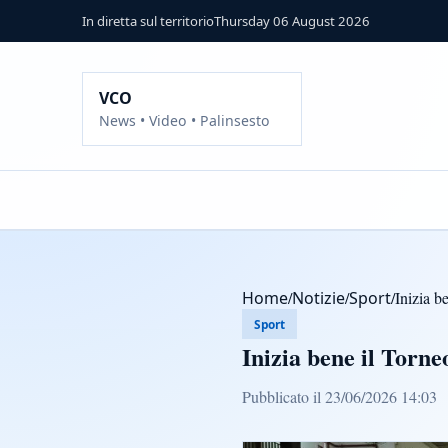
In diretta sul territorio
Thursday 06 August 2026
VCO
News • Video • Palinsesto
Home
/
Notizie
/
Sport
/
Inizia b
Sport
Inizia bene il Torn
Pubblicato il 23/06/2026 14:03