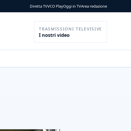
Diretta TV
VCO Play
Oggi in TV
Area redazione
TRASMISSIONI TELEVISIVE
I nostri video