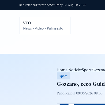
In diretta sul territorio
Saturday 08 August 2026
VCO
News • Video • Palinsesto
Home
/
Notizie
/
Sport
/
Gozzano
Sport
Gozzano, ecco Guid
Pubblicato il 09/06/2026 08:00