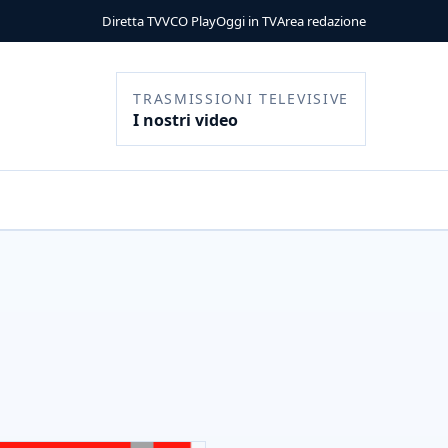
Diretta TV
VCO Play
Oggi in TV
Area redazione
TRASMISSIONI TELEVISIVE
I nostri video