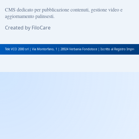
CMS dedicato per pubblicazione contenuti, gestione video e
aggiornamento palinsesti.
Created by FiloCare
Tele VCO 2000 srl | Via Montorfano, 1 | 28924 Verbania Fondotoce | Iscritto al Registro Impres