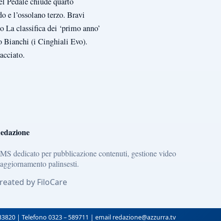
el Pedale chiude quarto
do e l’ossolano terzo. Bravi
 La classifica dei ‘primo anno’
 Bianchi (i Cinghiali Evo).
tracciato.
edazione
MS dedicato per pubblicazione contenuti, gestione video
 aggiornamento palinsesti.
reated by FiloCare
133820 | Telefono 0323 – 589711 | email redazione@azzurra.tv