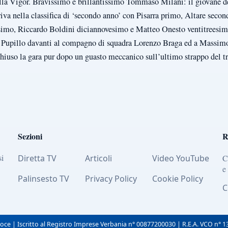
lla Vigor. Bravissimo e brillantissimo Tommaso Milani: il giovane d
riva nella classifica di ‘secondo anno’ con Pisarra primo, Altare secon
simo, Riccardo Boldini diciannovesimo e Matteo Onesto ventitreesimo
l Pupillo davanti al compagno di squadra Lorenzo Braga ed a Massimo
chiuso la gara pur dopo un guasto meccanico sull’ultimo strappo del 
Sezioni
R
si
Diretta TV
Articoli
Video YouTube
C
e
Palinsesto TV
Privacy Policy
Cookie Policy
C
oce | Iscritto al Registro Imprese Verbania n° 00877200030 | R.E.A. VCO n° 