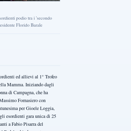
esordienti podio tra i 'secondo
residente Florido Barale
dienti ed allievi al 1° Trofeo
 della Mamma. Iniziando dagli
donna di Campagna, che ha
 Massimo Fornasiero con
entunesima per Gioele Loggia,
li esordienti gara unica di 25
nti a Fabio Pisarra del