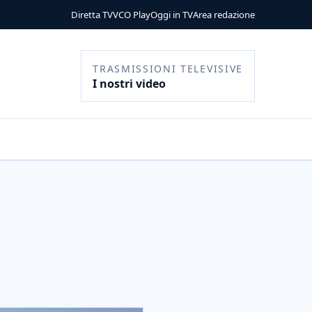
Diretta TV
VCO Play
Oggi in TV
Area redazione
TRASMISSIONI TELEVISIVE
I nostri video