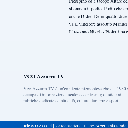
Prealpino ed a Jacopo Altare de
sfiorando il podio. Podio che ar
anche Didier Deini quattordice
va al vincitore assoluto Manue
L’ossolano Nikolas Pioletti ha 
VCO Azzurra TV
Vco Azzurra TV è un'emittente piemontese che dal 1980 
occupa di informazione locale; accanto ai tg quotidiani
rubriche dedicate ad attualità, cultura, turismo e sport.
Tele VCO 2000 srl | Via Montorfano, 1 | 28924 Verbania Fondot