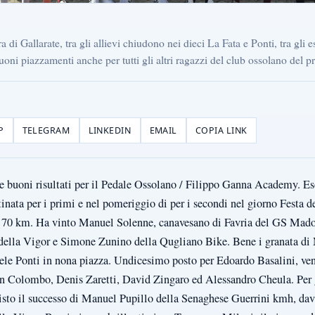
a di Gallarate, tra gli allievi chiudono nei dieci La Fata e Ponti, tra gli 
i piazzamenti anche per tutti gli altri ragazzi del club ossolano del p
P
TELEGRAM
LINKEDIN
EMAIL
COPIA LINK
 buoni risultati per il Pedale Ossolano / Filippo Ganna Academy. Esor
ttinata per i primi e nel pomeriggio di per i secondi nel giorno Festa
di 70 km. Ha vinto Manuel Solenne, canavesano di Favria del GS Ma
ella Vigor e Simone Zunino della Qugliano Bike. Bene i granata di
iele Ponti in nona piazza. Undicesimo posto per Edoardo Basalini, v
an Colombo, Denis Zaretti, David Zingaro ed Alessandro Cheula. Per g
isto il successo di Manuel Pupillo della Senaghese Guerrini kmh, dava