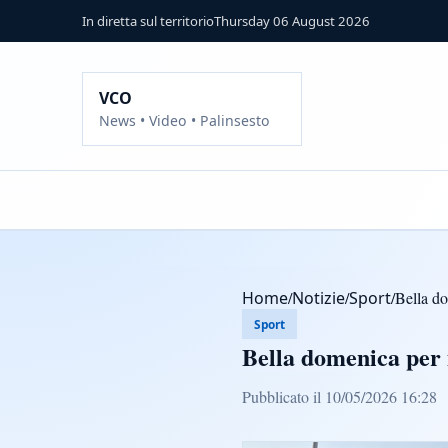
In diretta sul territorio
Thursday 06 August 2026
VCO
News • Video • Palinsesto
Home
/
Notizie
/
Sport
/
Bella d
Sport
Bella domenica per
Pubblicato il 10/05/2026 16:28