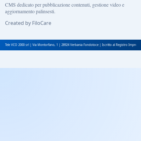
CMS dedicato per pubblicazione contenuti, gestione video e
aggiornamento palinsesti.
Created by FiloCare
Tele VCO 2000 srl | Via Montorfano, 1 | 28924 Verbania Fondotoce | Iscritto al Registro Impres