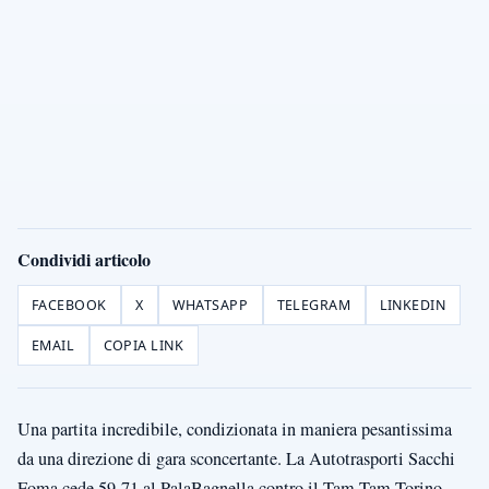
Condividi articolo
FACEBOOK
X
WHATSAPP
TELEGRAM
LINKEDIN
EMAIL
COPIA LINK
Una partita incredibile, condizionata in maniera pesantissima
da una direzione di gara sconcertante. La Autotrasporti Sacchi
Foma cede 59-71 al PalaBagnella contro il Tam Tam Torino,