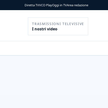
Diretta TV
VCO Play
Oggi in TV
Area redazione
TRASMISSIONI TELEVISIVE
I nostri video