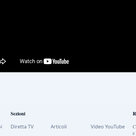
Sezioni
R
si
Diretta TV
Articoli
Video YouTube
C
e