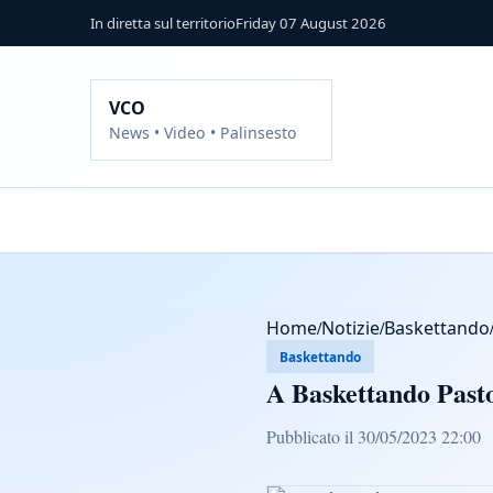
In diretta sul territorio
Friday 07 August 2026
VCO
News • Video • Palinsesto
Home
/
Notizie
/
Baskettando
Baskettando
A Baskettando Pasto
Pubblicato il 30/05/2023 22:00