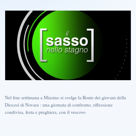
Nel fine settimana a Miasino si svolge la Route dei giovani della
Diocesi di Novara : una giornata di confronto, riflessione
condivisa, festa e preghiera, con il vescovo