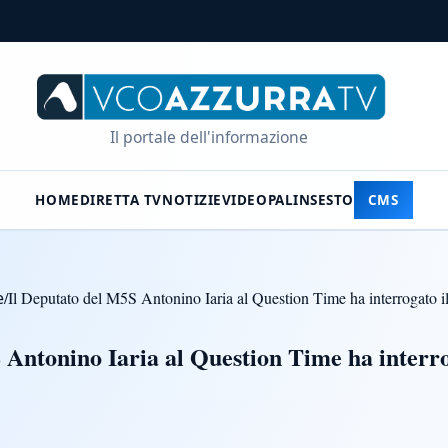
Il portale dell'informazione
HOME
DIRETTA TV
NOTIZIE
VIDEO
PALINSESTO
CMS
e
/
Il Deputato del M5S Antonino Iaria al Question Time ha interrogato
 Antonino Iaria al Question Time ha interr