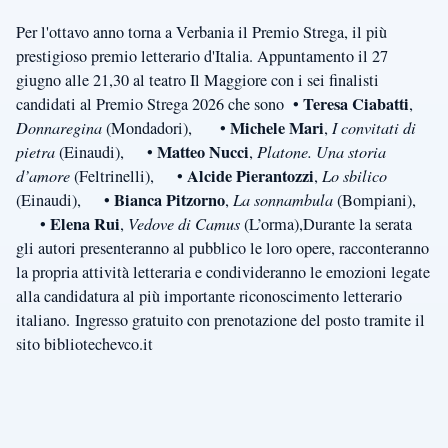
Per l'ottavo anno torna a Verbania il Premio Strega, il più
prestigioso premio letterario d'Italia. Appuntamento il 27
giugno alle 21,30 al teatro Il Maggiore con i sei finalisti
Teresa Ciabatti
candidati al Premio Strega 2026 che sono •
,
Michele Mari
Donnaregina
(Mondadori), •
,
I convitati di
Matteo Nucci
pietra
(Einaudi), •
,
Platone. Una storia
Alcide Pierantozzi
d’amore
(Feltrinelli), •
,
Lo sbilico
Bianca Pitzorno
(Einaudi), •
,
La sonnambula
(Bompiani),
Elena Rui
•
,
Vedove di Camus
(L’orma),Durante la serata
gli autori presenteranno al pubblico le loro opere, racconteranno
la propria attività letteraria e condivideranno le emozioni legate
alla candidatura al più importante riconoscimento letterario
italiano. Ingresso gratuito con prenotazione del posto tramite il
sito bibliotechevco.it