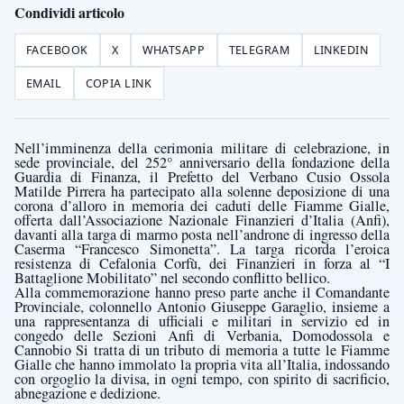
Condividi articolo
FACEBOOK
X
WHATSAPP
TELEGRAM
LINKEDIN
EMAIL
COPIA LINK
Nell’imminenza della cerimonia militare di celebrazione, in
sede provinciale, del 252° anniversario della fondazione della
Guardia di Finanza, il
Prefetto del Verbano Cusio Ossola
Matilde Pirrera ha partecipato alla solenne deposizione di una
corona d’alloro in memoria dei caduti delle Fiamme Gialle,
offerta dall’Associazione Nazionale Finanzieri d’Italia (Anfi),
davanti alla targa di marmo posta nell’androne di ingresso della
Caserma “Francesco Simonetta”. La targa ricorda l’eroica
resistenza di Cefalonia Corfù, dei Finanzieri in forza al “I
Battaglione Mobilitato” nel secondo conflitto bellico.
Alla commemorazione hanno preso parte anche il Comandante
Provinciale, colonnello Antonio Giuseppe Garaglio, insieme a
una rappresentanza di ufficiali e militari in servizio ed in
congedo delle Sezioni Anfi di Verbania, Domodossola e
Cannobio Si tratta di un tributo di memoria a tutte le Fiamme
Gialle che hanno immolato la propria vita all’Italia, indossando
con orgoglio la divisa, in ogni tempo, con spirito di sacrificio,
abnegazione e dedizione.