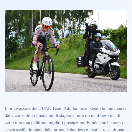
L'ornavassese della UAE Team Adq ha forse pagato la lontananza
dalle corse dopo i malanni di stagione, non un naufragio ma di
certo non una delle sue migliori prestazioni, Barale che ha corso
senza assilli, lontana dalle prime, l'olandese è maglia rosa, domani