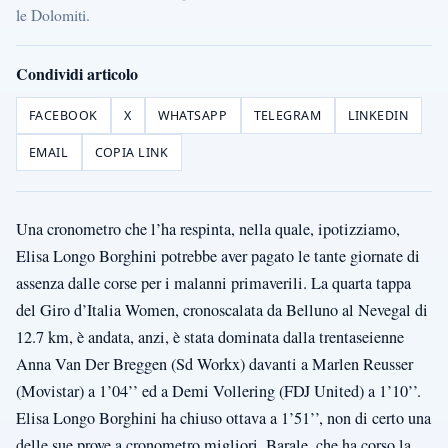
le Dolomiti.
Condividi articolo
FACEBOOK
X
WHATSAPP
TELEGRAM
LINKEDIN
EMAIL
COPIA LINK
Una cronometro che l’ha respinta, nella quale, ipotizziamo,
Elisa Longo Borghini potrebbe aver pagato le tante giornate di
assenza dalle corse per i malanni primaverili. La quarta tappa
del Giro d’Italia Women, cronoscalata da Belluno al Nevegal di
12.7 km, è andata, anzi, è stata dominata dalla trentaseienne
Anna Van Der Breggen (Sd Workx) davanti a Marlen Reusser
(Movistar) a 1’04’’ ed a Demi Vollering (FDJ United) a 1’10’’.
Elisa Longo Borghini ha chiuso ottava a 1’51’’, non di certo una
delle sue prove a cronometro migliori. Barale, che ha corso la