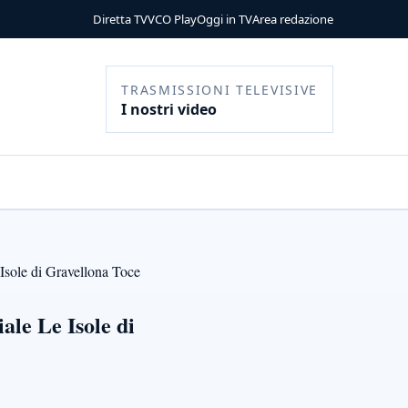
Diretta TV
VCO Play
Oggi in TV
Area redazione
TRASMISSIONI TELEVISIVE
I nostri video
Isole di Gravellona Toce
le Le Isole di