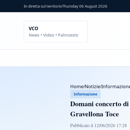
In diretta sul territorio
Thursday 06 August 2026
VCO
News • Video • Palinsesto
Home
/
Notizie
/
Informazion
Informazione
Domani concerto di 
Gravellona Toce
Pubblicato il 12/06/2026 17:28