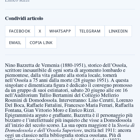
Condividi articolo
FACEBOOK
X
WHATSAPP
TELEGRAM
LINKEDIN
EMAIL
COPIA LINK
Nino Bazzetta de Vemenia (1880-1951), storico dell’Ossola,
scrittore inesauribile di ogni sorta di argomento lombardo e
piemontese, dalla vita galante alla storia locale, tornerà
nell’Ossola a 75 anni dalla morte (28 giugno 1951). A questa
singolare e dimenticata figura è dedicato il convegno promosso
da un gruppo di suoi estimatori, sabato 20 giugno alle ore 16
nell’Auditorium Tullio Bertamini del Collegio Mellerio
Rosmini di Domodossola. Interverranno: Lino Cerutti, Lorenzo
Del Boca, Raffaele Fattalini, Francesco Maria Ferrari, Raffaella
Fontana, Gian Vittorio Moro e Enrico Rizzi.
Epigrammista arguto e graffiante, Bazzetta è il personaggio più
bizzarro e l’intellettuale più inquieto che visse a Domodossola
all’inizio del secolo scorso. La sua opera maggiore è la
Storia di
Domodossola e dell’Ossola Superiore
, uscita nel 1911: ancora
oggi un classico nella bibliografia storica ossolana. Più di
La nostra vecchia Domodossola