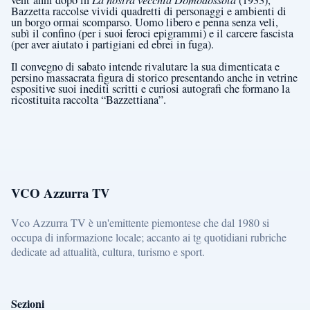
vent’anni dopo in
(1933),
Bazzetta raccolse vividi quadretti di personaggi e ambienti di
un borgo ormai scomparso. Uomo libero e penna senza veli,
subì il confino (per i suoi feroci epigrammi) e il carcere fascista
(per aver aiutato i partigiani ed ebrei in fuga).
Il convegno di sabato intende rivalutare la sua dimenticata e
persino massacrata figura di storico presentando anche in vetrine
espositive suoi inediti scritti e curiosi autografi che formano la
ricostituita raccolta “Bazzettiana”.
VCO Azzurra TV
Vco Azzurra TV è un'emittente piemontese che dal 1980 si
occupa di informazione locale; accanto ai tg quotidiani rubriche
dedicate ad attualità, cultura, turismo e sport.
Sezioni