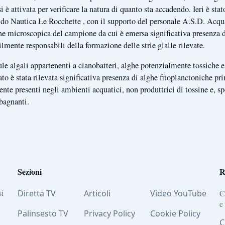
si è attivata per verificare la natura di quanto sta accadendo. Ieri è s
Lido Nautica Le Rocchette , con il supporto del personale A.S.D. Acq
one microscopica del campione da cui è emersa significativa presenza d
lmente responsabili della formazione delle strie gialle rilevate.
le algali appartenenti a cianobatteri, alghe potenzialmente tossiche e
 è stata rilevata significativa presenza di alghe fitoplanctoniche pr
te presenti negli ambienti acquatici, non produttrici di tossine e, s
 bagnanti.
Sezioni
R
si
Diretta TV
Articoli
Video YouTube
C
e
Palinsesto TV
Privacy Policy
Cookie Policy
C