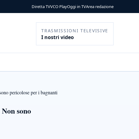
Diretta TV
VCO Play
Oggi in TV
Area redazione
TRASMISSIONI TELEVISIVE
I nostri video
sono pericolose per i bagnanti
. Non sono