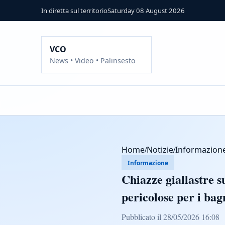
In diretta sul territorio
Saturday 08 August 2026
VCO
News • Video • Palinsesto
Home
/
Notizie
/
Informazion
Informazione
Chiazze giallastre 
pericolose per i bag
Pubblicato il 28/05/2026 16:08