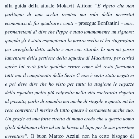
alla guida della attuale Mokavit Altiora: “
E ripeto che non
parliamo di una scelta tecnica ma solo della necessità
economica di far quadrare i conti
– prosegue Bonfantini –
anzi,
permettetemi di dire che Peppe è stato umanamente un signore;
quando gli è stata comunicata la nostra scelta ci ha ringraziato
per averglielo detto subito e non con ritardo. Io non mi posso
lamentare della gestione della squadra di Macaluso; per carità
anche lui avrà fatto qualche errore come del resto facciamo
tutti ma il campionato della Serie C non è certo stato negativo
e poi devo dire che ho visto per tutta la stagione le ragazze
della squadra molto più coinvolte nella vita societaria rispetto
al passato, parlo di squadra ma anche di singole e questo mi ha
reso contento; il merito di tutto questo è certamente anche suo.
Un grazie ed una forte stretta di mano credo che a questo uomo
glieli dobbiamo oltre ad un in bocca al lupo per le sue prossime
avventure”.
Il buon
Matteo Azzini non ha certo bisogno di