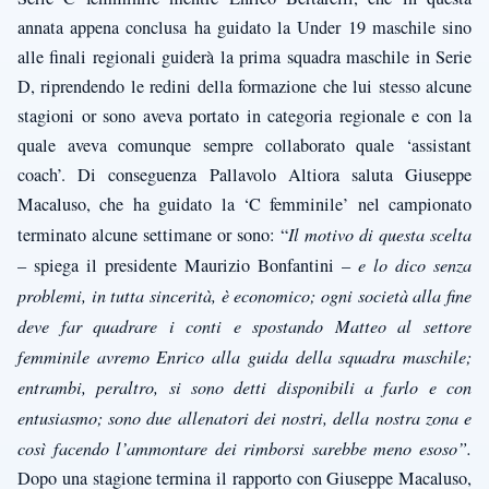
annata appena conclusa ha guidato la Under 19 maschile sino
alle finali regionali guiderà la prima squadra maschile in Serie
D, riprendendo le redini della formazione che lui stesso alcune
stagioni or sono aveva portato in categoria regionale e con la
quale aveva comunque sempre collaborato quale ‘assistant
coach’. Di conseguenza Pallavolo Altiora saluta Giuseppe
Macaluso, che ha guidato la ‘C femminile’ nel campionato
terminato alcune settimane or sono: “
Il motivo di questa scelta
– spiega il presidente Maurizio Bonfantini –
e lo dico senza
problemi, in tutta sincerità, è economico; ogni società alla fine
deve far quadrare i conti e spostando Matteo al settore
femminile avremo Enrico alla guida della squadra maschile;
entrambi, peraltro, si sono detti disponibili a farlo e con
entusiasmo; sono due allenatori dei nostri, della nostra zona e
così facendo l’ammontare dei rimborsi sarebbe meno esoso”.
Dopo una stagione termina il rapporto con Giuseppe Macaluso,