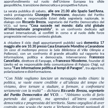
approfondimento sul ruolo dell’Unione Europea tra sfide
geopolitiche, transizione democratica e prospettive future.
La serata pubblica di sabato,
alle ore 21.00 allo Spazio Sant’Anna
,
vedrà protagonista
Giuseppe Provenzano
, deputato del Partito
Democratico e responsabile Esteri della segreteria nazionale, in
dialogo con
Riccardo Brezza
, segretario del Partito Democratico del
VCO, sul tema
“Cosa succede nel mondo: dalla crisi globale
all’internazionale progressista”
, in un confronto dedicato agli
scenari internazionali, ai conflitti in corso e al ruolo delle forze
progressiste nel nuovo contesto globale.
A chiudere il ciclo degli appuntamenti pubblici sarà
domenica 17
maggio alle ore 10.30 presso Casa Emanuele Mondino a Cavandone
(in caso di maltempo presso la Sala Biblioteca di Villa Olimpia a
Pallanza)
, con un confronto di grande attualità sul rapporto tra
informazione, politica e democrazia. Interverranno
Francesco
Cancellato
, direttore di Fanpage, e
Francesco Nicodemo
, founder di
Lievito ed ex responsabile della comunicazione di Palazzo Chigi, sul
tema
“Fare informazione politica ai tempi di Paragon”
, tra algoritmi,
polarizzazione e disinformazione.
“Con Nilde vogliamo lanciare un messaggio molto chiaro: la
politica, se vuole essere credibile e all’altezza del tempo che
viviamo, deve tornare a studiare, a formare, a confrontarsi
seriamente con la realtà” – dichiara
Riccardo Brezza, segretario
del Partito Democratico del VCO
. – “Abbiamo scelto di farlo
partendo dai giovani, ma aprendoci all’intera comunità
democratica e progressista del territorio. Siamo orgogliosi di aver
costruito una scuola che porta a Verbania dirigenti nazionali di