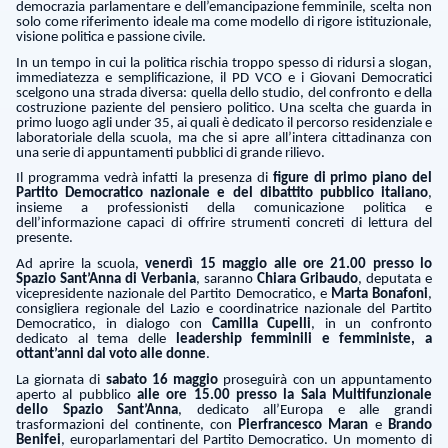
democrazia parlamentare e dell’emancipazione femminile, scelta non
solo come riferimento ideale ma come modello di rigore istituzionale,
visione politica e passione civile.
In un tempo in cui la politica rischia troppo spesso di ridursi a slogan,
immediatezza e semplificazione, il PD VCO e i Giovani Democratici
scelgono una strada diversa: quella dello studio, del confronto e della
costruzione paziente del pensiero politico. Una scelta che guarda in
primo luogo agli under 35, ai quali è dedicato il percorso residenziale e
laboratoriale della scuola, ma che si apre all’intera cittadinanza con
una serie di appuntamenti pubblici di grande rilievo.
Il programma vedrà infatti la presenza di
figure di primo piano del
Partito Democratico nazionale e del dibattito pubblico italiano
,
insieme a professionisti della comunicazione politica e
dell’informazione capaci di offrire strumenti concreti di lettura del
presente.
Ad aprire la scuola,
venerdì 15 maggio alle ore 21.00 presso lo
Spazio Sant’Anna di Verbania
, saranno
Chiara Gribaudo
, deputata e
vicepresidente nazionale del Partito Democratico, e
Marta Bonafoni
,
consigliera regionale del Lazio e coordinatrice nazionale del Partito
Democratico, in dialogo con
Camilla Cupelli
, in un confronto
dedicato al tema delle
leadership femminili e femministe, a
ottant’anni dal voto alle donne
.
La giornata di
sabato 16 maggio
proseguirà con un appuntamento
aperto al pubblico
alle ore 15.00 presso la Sala Multifunzionale
dello Spazio Sant’Anna
, dedicato all’Europa e alle grandi
trasformazioni del continente, con
Pierfrancesco Maran
e
Brando
Benifei
, europarlamentari del Partito Democratico. Un momento di