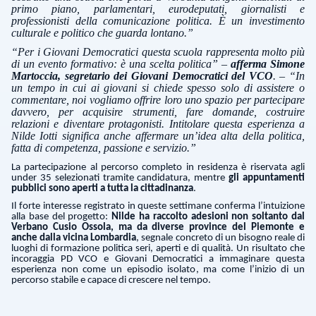
primo piano, parlamentari, eurodeputati, giornalisti e
professionisti della comunicazione politica. È un investimento
culturale e politico che guarda lontano.”
“Per i Giovani Democratici questa scuola rappresenta molto più
di un evento formativo: è una scelta politica” –
afferma Simone
Martoccia, segretario dei Giovani Democratici del VCO
. – “In
un tempo in cui ai giovani si chiede spesso solo di assistere o
commentare, noi vogliamo offrire loro uno spazio per partecipare
davvero, per acquisire strumenti, fare domande, costruire
relazioni e diventare protagonisti. Intitolare questa esperienza a
Nilde Iotti significa anche affermare un’idea alta della politica,
fatta di competenza, passione e servizio.”
La partecipazione al percorso completo in residenza è riservata agli
under 35 selezionati tramite candidatura, mentre
gli appuntamenti
pubblici sono aperti a tutta la cittadinanza
.
Il forte interesse registrato in queste settimane conferma l’intuizione
alla base del progetto:
Nilde ha raccolto adesioni non soltanto dal
Verbano Cusio Ossola, ma da diverse province del Piemonte e
anche dalla vicina Lombardia
, segnale concreto di un bisogno reale di
luoghi di formazione politica seri, aperti e di qualità. Un risultato che
incoraggia PD VCO e Giovani Democratici a immaginare questa
esperienza non come un episodio isolato, ma come l’inizio di un
percorso stabile e capace di crescere nel tempo.