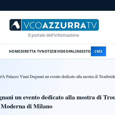
Il portale dell'informazione
HOME
DIRETTA TV
NOTIZIE
VIDEO
PALINSESTO
CMS
e
/
A Palazzo Viani Dugnani un evento dedicato alla mostra di Troubetzko
nani un evento dedicato alla mostra di Tro
e Moderna di Milano