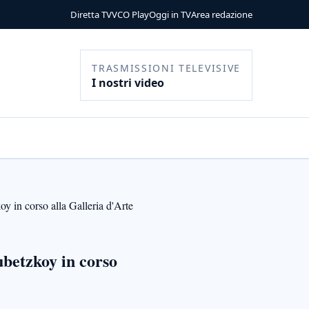
Diretta TV
VCO Play
Oggi in TV
Area redazione
TRASMISSIONI TELEVISIVE
I nostri video
y in corso alla Galleria d'Arte
ubetzkoy in corso