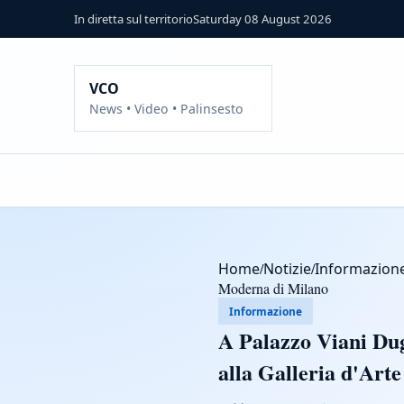
In diretta sul territorio
Saturday 08 August 2026
VCO
News • Video • Palinsesto
Home
/
Notizie
/
Informazion
Moderna di Milano
Informazione
A Palazzo Viani Dug
alla Galleria d'Art